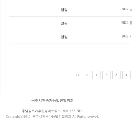
202
알림
202
알림
202
알림
<<
<
1
2
3
4
공주시지속가능발전협의회
충남공주기후환경네트워크 : 041-852-7090
Copyright(c)2015. 공주시지속가능발전협의회 All Rights reserved.