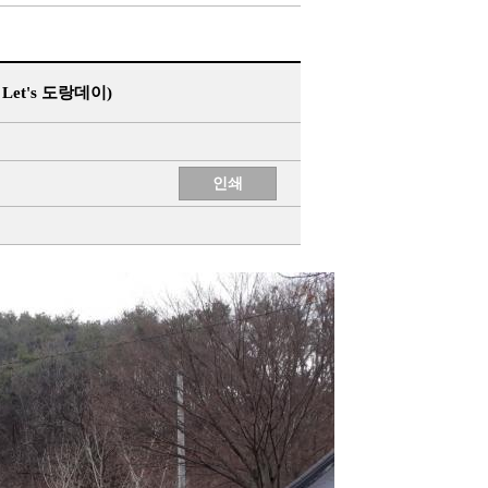
et's 도랑데이)
인쇄