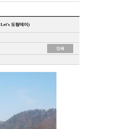
et's 도랑데이)
인쇄